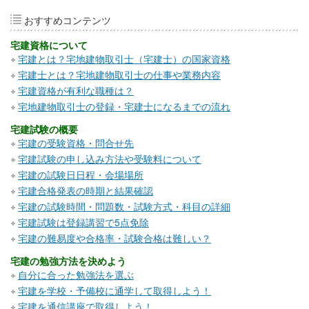
おすすめコンテンツ
宅建資格について
宅建とは？宅地建物取引士（宅建士）の国家資格
宅建士とは？宅地建物取引士の仕事や業務内容
宅建資格が有利な職種は？
宅地建物取引士の登録・宅建士になるまでの流れ
宅建試験の概要
宅建の受験資格・問合せ先
宅建試験の申し込み方法や受験料について
宅建の試験日日程・会場場所
宅建合格発表の時期と結果確認
宅建の試験時間・問題数・試験方式・科目の詳細
宅建試験は登録講習で5点免除
宅建の難易度や合格率・試験合格は難しい？
宅建の勉強方法を決めよう
自分に合った勉強法を選ぶ
宅建を学校・予備校に通学して取得しよう！
宅建を通信講座で取得しよう！