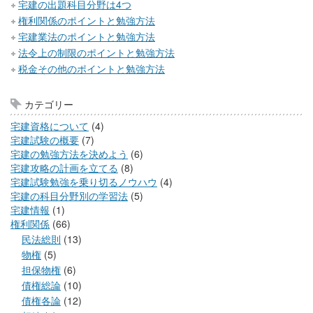
宅建の出題科目分野は4つ
権利関係のポイントと勉強方法
宅建業法のポイントと勉強方法
法令上の制限のポイントと勉強方法
税金その他のポイントと勉強方法
カテゴリー
宅建資格について
(4)
宅建試験の概要
(7)
宅建の勉強方法を決めよう
(6)
宅建攻略の計画を立てる
(8)
宅建試験勉強を乗り切るノウハウ
(4)
宅建の科目分野別の学習法
(5)
宅建情報
(1)
権利関係
(66)
民法総則
(13)
物権
(5)
担保物権
(6)
債権総論
(10)
債権各論
(12)