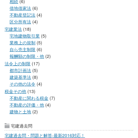
相続
(6)
借地借家法
(6)
不動産登記法
(4)
区分所有法
(4)
宅建業法
(18)
宅地建物取引業
(5)
業務上の規制
(5)
自ら売主制限
(6)
報酬額の制限・他
(2)
法令上の制限
(17)
都市計画法
(5)
建築基準法
(8)
その他の法令
(4)
税金その他
(13)
不動産に関わる税金
(7)
不動産の評価・他
(4)
建物と土地
(2)
宅建過去問
宅建過去問・問題と解答-最新2016対応！