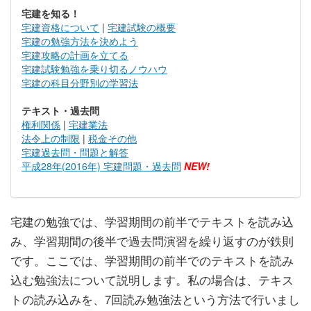
宅建を知る！
宅建資格について
|
宅建試験の概要
宅建の勉強方法を決めよう
宅建攻略の計画を立てる
宅建試験勉強を乗り切るノウハウ
宅建の科目分野別の学習法
テキスト・過去問
権利関係
|
宅建業法
法令上の制限
|
税金その他
宅建過去問・問題と解答
平成28年(2016年) 宅建問題・過去問
NEW!
宅建の勉強では、学習期間の前半でテキストを読み込
み、学習期間の後半で過去問演習を繰り返すのが鉄則
です。ここでは、学習期間の前半でのテキストを読み
込む勉強法について説明します。私の場合は、テキス
トの読み込みを、7回読み勉強法という方法で行いまし