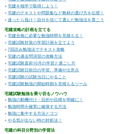
宅建を独学で取得しよう！
宅建のテキストや問題集など教材の選び方を伝授！
迷ったら負け！自分を信じて選んだ勉強法を貫こう
宅建攻略の計画を立てる
宅建合格に必要な勉強時間を見積もる！
宅建試験対策の学習計画を立てよう
7回読み勉強法でテキスト攻略
宅建の過去問演習の攻略方法
宅建試験直前10月の学習と過ごし方
宅建試験日前日の学習、準備や注意点
宅建試験の試験当日にやること
宅建試験勉強の開始時期を見積もるツール
宅建試験勉強を乗り切るノウハウ
勉強の動機付け・目的や目標を明確に！
勉強時間を確実に確保する方法
勉強に集中する方法とコツ
やる気が出ない時の対処法！
宅建の科目分野別の学習法