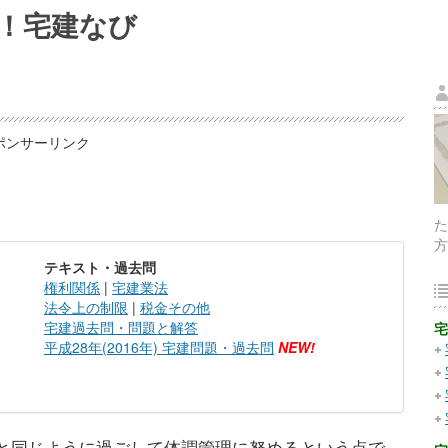
！宅建なび
ポンサーリンク
た
方
テキスト・過去問
権利関係
|
宅建業法
法令上の制限
|
税金その他
宅建過去問・問題と解答
宅
平成28年(2016年) 宅建問題・過去問
NEW!
と同じように過ごして体調管理に努めるという点で