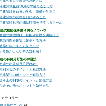
宅建の過去問演習の攻略方法
宅建試験直前10月の学習と過ごし方
宅建試験日前日の学習、準備や注意点
宅建試験の試験当日にやること
宅建試験勉強の開始時期を見積もるツール
建試験勉強を乗り切るノウハウ
勉強の動機付け・目的や目標を明確に！
勉強時間を確実に確保する方法
勉強に集中する方法とコツ
やる気が出ない時の対処法！
建の科目分野別の学習法
宅建の出題科目分野は4つ
権利関係のポイントと勉強方法
宅建業法のポイントと勉強方法
法令上の制限のポイントと勉強方法
税金その他のポイントと勉強方法
カテゴリー
建資格について
(4)