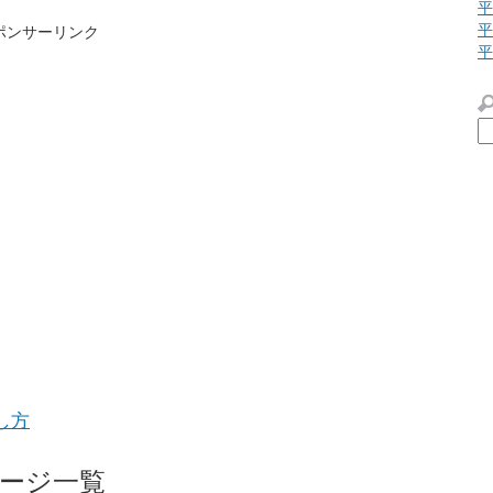
平
平
ポンサーリンク
平
し方
ージ一覧