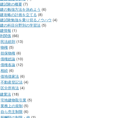
建試験の概要
(7)
建の勉強方法を決めよう
(6)
建攻略の計画を立てる
(8)
建試験勉強を乗り切るノウハウ
(4)
建の科目分野別の学習法
(5)
建情報
(1)
利関係
(66)
民法総則
(13)
物権
(5)
担保物権
(6)
債権総論
(10)
債権各論
(12)
相続
(6)
借地借家法
(6)
不動産登記法
(4)
区分所有法
(4)
建業法
(18)
宅地建物取引業
(5)
業務上の規制
(5)
自ら売主制限
(6)
報酬額の制限・他
(2)