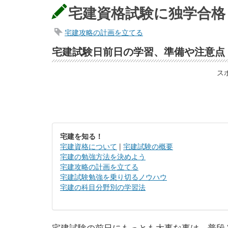
宅建資格試験に独学合格
宅建攻略の計画を立てる
宅建試験日前日の学習、準備や注意点
ス
宅建を知る！
宅建資格について
|
宅建試験の概要
宅建の勉強方法を決めよう
宅建攻略の計画を立てる
宅建試験勉強を乗り切るノウハウ
宅建の科目分野別の学習法
宅建試験の前日にもっとも大事な事は、普段