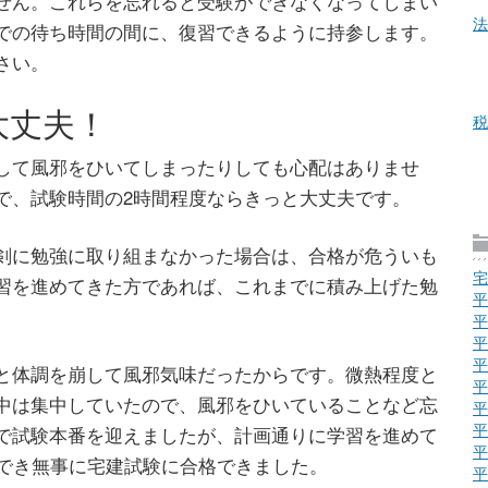
せん。これらを忘れると受験ができなくなってしまい
法
での待ち時間の間に、復習できるように持参します。
さい。
大丈夫！
税
して風邪をひいてしまったりしても心配はありませ
で、試験時間の2時間程度ならきっと大丈夫です。
剣に勉強に取り組まなかった場合は、合格が危ういも
宅
習を進めてきた方であれば、これまでに積み上げた勉
平
平
平
平
と体調を崩して風邪気味だったからです。微熱程度と
平
中は集中していたので、風邪をひいていることなど忘
平
平
で試験本番を迎えましたが、計画通りに学習を進めて
平
ができ無事に宅建試験に合格できました。
平