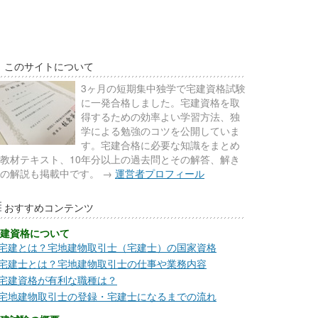
このサイトについて
3ヶ月の短期集中独学で宅建資格試験
に一発合格しました。宅建資格を取
得するための効率よい学習方法、独
学による勉強のコツを公開していま
す。宅建合格に必要な知識をまとめ
教材テキスト、10年分以上の過去問とその解答、解き
の解説も掲載中です。 →
運営者プロフィール
おすすめコンテンツ
建資格について
宅建とは？宅地建物取引士（宅建士）の国家資格
宅建士とは？宅地建物取引士の仕事や業務内容
宅建資格が有利な職種は？
宅地建物取引士の登録・宅建士になるまでの流れ