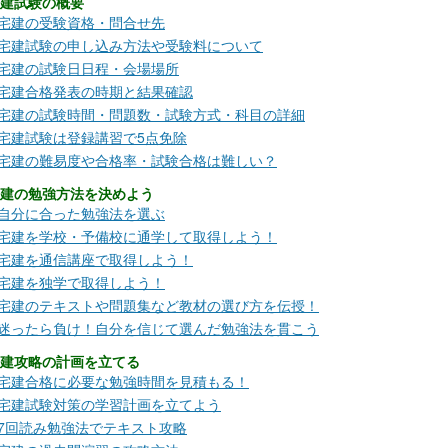
建試験の概要
宅建の受験資格・問合せ先
宅建試験の申し込み方法や受験料について
宅建の試験日日程・会場場所
宅建合格発表の時期と結果確認
宅建の試験時間・問題数・試験方式・科目の詳細
宅建試験は登録講習で5点免除
宅建の難易度や合格率・試験合格は難しい？
建の勉強方法を決めよう
自分に合った勉強法を選ぶ
宅建を学校・予備校に通学して取得しよう！
宅建を通信講座で取得しよう！
宅建を独学で取得しよう！
宅建のテキストや問題集など教材の選び方を伝授！
迷ったら負け！自分を信じて選んだ勉強法を貫こう
建攻略の計画を立てる
宅建合格に必要な勉強時間を見積もる！
宅建試験対策の学習計画を立てよう
7回読み勉強法でテキスト攻略