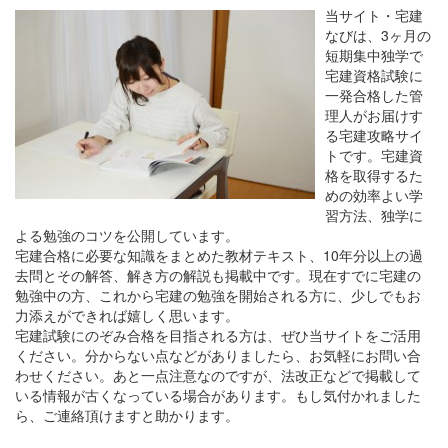
当サイト・宅建
なびは、3ヶ月の
短期集中独学で
宅建資格試験に
一発合格した管
理人がお届けす
る宅建攻略サイ
トです。宅建資
格を取得するた
めの効率よい学
習方法、独学に
よる勉強のコツを公開しています。
宅建合格に必要な知識をまとめた教材テキスト、10年分以上の過
去問とその解答、解き方の解説も掲載中です。現在すでに宅建の
勉強中の方、これから宅建の勉強を開始される方に、少しでもお
力添えができれば嬉しく思います。
宅建試験にのぞみ合格を目指される方は、ぜひ当サイトをご活用
ください。分からない点などがありましたら、お気軽にお問い合
わせください。あと一点注意なのですが、法改正などで掲載して
いる情報が古くなっている場合があります。もし気付かれました
ら、ご連絡頂けますと助かります。