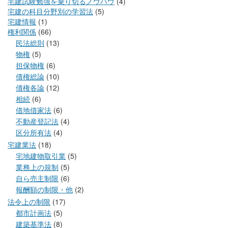
宅建試験勉強を乗り切るノウハウ
(4)
宅建の科目分野別の学習法
(5)
宅建情報
(1)
権利関係
(66)
民法総則
(13)
物権
(5)
担保物権
(6)
債権総論
(10)
債権各論
(12)
相続
(6)
借地借家法
(6)
不動産登記法
(4)
区分所有法
(4)
宅建業法
(18)
宅地建物取引業
(5)
業務上の規制
(5)
自ら売主制限
(6)
報酬額の制限・他
(2)
法令上の制限
(17)
都市計画法
(5)
建築基準法
(8)