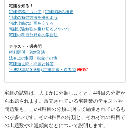
宅建を知る！
宅建資格について
|
宅建試験の概要
宅建の勉強方法を決めよう
宅建攻略の計画を立てる
宅建試験勉強を乗り切るノウハウ
宅建の科目分野別の学習法
テキスト・過去問
権利関係
|
宅建業法
法令上の制限
|
税金その他
宅建過去問・問題と解答
平成28年(2016年) 宅建問題・過去問
NEW!
宅建の試験は、大まかに分類しますと、4科目の分野か
ら出題されます。販売されている宅建業のテキストや
問題集も、この4科目の分類に則って編集されているも
のが多いです。その4科目の分類と、それぞれの科目で
の出題数や出題傾向などについて説明します。