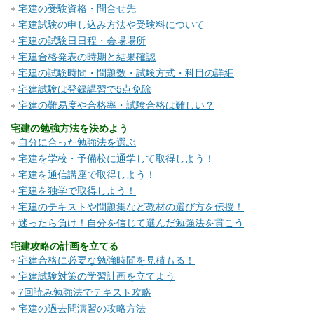
宅建の受験資格・問合せ先
宅建試験の申し込み方法や受験料について
宅建の試験日日程・会場場所
宅建合格発表の時期と結果確認
宅建の試験時間・問題数・試験方式・科目の詳細
宅建試験は登録講習で5点免除
宅建の難易度や合格率・試験合格は難しい？
宅建の勉強方法を決めよう
自分に合った勉強法を選ぶ
宅建を学校・予備校に通学して取得しよう！
宅建を通信講座で取得しよう！
宅建を独学で取得しよう！
宅建のテキストや問題集など教材の選び方を伝授！
迷ったら負け！自分を信じて選んだ勉強法を貫こう
宅建攻略の計画を立てる
宅建合格に必要な勉強時間を見積もる！
宅建試験対策の学習計画を立てよう
7回読み勉強法でテキスト攻略
宅建の過去問演習の攻略方法