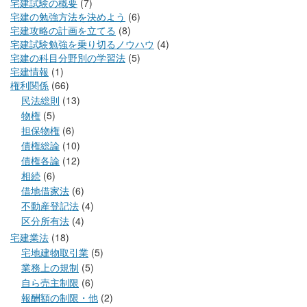
宅建試験の概要
(7)
宅建の勉強方法を決めよう
(6)
宅建攻略の計画を立てる
(8)
宅建試験勉強を乗り切るノウハウ
(4)
宅建の科目分野別の学習法
(5)
宅建情報
(1)
権利関係
(66)
民法総則
(13)
物権
(5)
担保物権
(6)
債権総論
(10)
債権各論
(12)
相続
(6)
借地借家法
(6)
不動産登記法
(4)
区分所有法
(4)
宅建業法
(18)
宅地建物取引業
(5)
業務上の規制
(5)
自ら売主制限
(6)
報酬額の制限・他
(2)