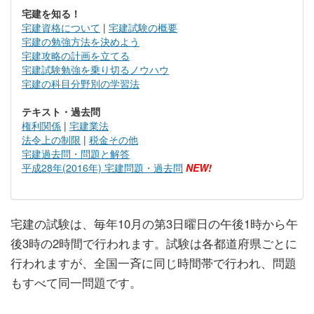
宅建を知る！
宅建資格について
|
宅建試験の概要
宅建の勉強方法を決めよう
宅建攻略の計画を立てる
宅建試験勉強を乗り切るノウハウ
宅建の科目分野別の学習法
テキスト・過去問
権利関係
|
宅建業法
法令上の制限
|
税金その他
宅建過去問・問題と解答
平成28年(2016年) 宅建問題・過去問
NEW!
宅建の試験は、毎年10月の第3日曜日の午後1時から午
後3時の2時間で行われます。試験は各都道府県ごとに
行われますが、全国一斉に同じ時間帯で行われ、問題
もすべて同一問題です。