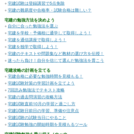
宅建試験は登録講習で5点免除
宅建の難易度や合格率・試験合格は難しい？
宅建の勉強方法を決めよう
自分に合った勉強法を選ぶ
宅建を学校・予備校に通学して取得しよう！
宅建を通信講座で取得しよう！
宅建を独学で取得しよう！
宅建のテキストや問題集など教材の選び方を伝授！
迷ったら負け！自分を信じて選んだ勉強法を貫こう
宅建攻略の計画を立てる
宅建合格に必要な勉強時間を見積もる！
宅建試験対策の学習計画を立てよう
7回読み勉強法でテキスト攻略
宅建の過去問演習の攻略方法
宅建試験直前10月の学習と過ごし方
宅建試験日前日の学習、準備や注意点
宅建試験の試験当日にやること
宅建試験勉強の開始時期を見積もるツール