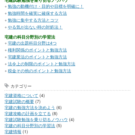
宅建試験勉強を乗り切るノウハウ
勉強の動機付け・目的や目標を明確に！
勉強時間を確実に確保する方法
勉強に集中する方法とコツ
やる気が出ない時の対処法！
宅建の科目分野別の学習法
宅建の出題科目分野は4つ
権利関係のポイントと勉強方法
宅建業法のポイントと勉強方法
法令上の制限のポイントと勉強方法
税金その他のポイントと勉強方法
カテゴリー
宅建資格について
(4)
宅建試験の概要
(7)
宅建の勉強方法を決めよう
(6)
宅建攻略の計画を立てる
(8)
宅建試験勉強を乗り切るノウハウ
(4)
宅建の科目分野別の学習法
(5)
宅建情報
(1)