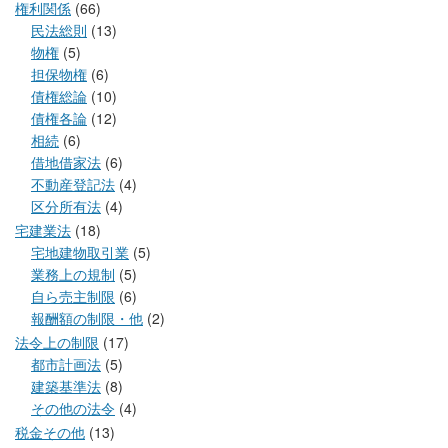
権利関係
(66)
民法総則
(13)
物権
(5)
担保物権
(6)
債権総論
(10)
債権各論
(12)
相続
(6)
借地借家法
(6)
不動産登記法
(4)
区分所有法
(4)
宅建業法
(18)
宅地建物取引業
(5)
業務上の規制
(5)
自ら売主制限
(6)
報酬額の制限・他
(2)
法令上の制限
(17)
都市計画法
(5)
建築基準法
(8)
その他の法令
(4)
税金その他
(13)