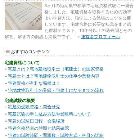
3ヶ月の短期集中独学で宅建資格試験に一発合
格しました。宅建資格を取得するための効率
よい学習方法、独学による勉強のコツを公開
しています。宅建合格に必要な知識をまとめ
た教材テキスト、10年分以上の過去問とその
解答、解き方の解説も掲載中です。 →
運営者プロフィール
おすすめコンテンツ
宅建資格について
宅建とは？宅地建物取引士（宅建士）の国家資格
宅建士とは？宅地建物取引士の仕事や業務内容
宅建資格が有利な職種は？
宅地建物取引士の登録・宅建士になるまでの流れ
宅建試験の概要
宅建の受験資格・問合せ先
宅建試験の申し込み方法や受験料について
宅建の試験日日程・会場場所
宅建合格発表の時期と結果確認
宅建の試験時間・問題数・試験方式・科目の詳細